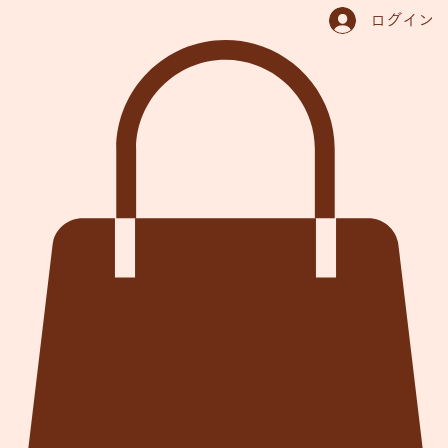
ホーム
予約問い合わせ
体験集portfolio
宿泊プラン
料金表
アクセス
里舎の今LisciaNow
ログイン