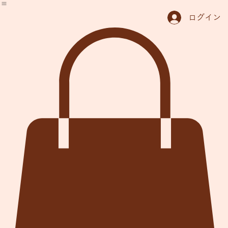
ホーム
予約問い合わせ
体験集portfolio
宿泊プラン
料金表
アクセス
里舎の今LisciaNow
ログイン