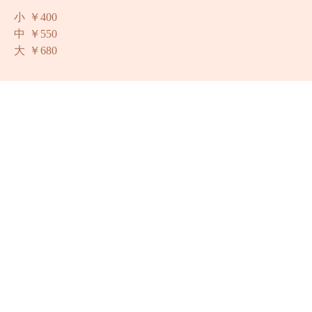
オレンジ、メロン、キャロット、ジンジャーですっきり
リフレッシュ
小
￥400
中
￥550
大
￥680
ワイン
赤、白、ロゼ
￥480
ソフトドリンク
ソーダ、スプライト、ペプシ＆ダイエットコーラ
￥200